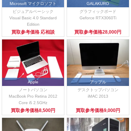
Microsoft マイクロソフト
GALAKURO
ビジュアルベーシック
グラフィックボード
Visual Basic 4.0 Standard
Geforce RTX3060Ti
Edition
買取参考価格
応相談
買取参考価格
28,000円
Apple
アップル
ノートパソコン
デスクトップパソコン
MacBook Pro Retina 2012
iMAC 2013
Core i5 2.5GHz
買取参考価格
8,500円
買取参考価格
9,000円