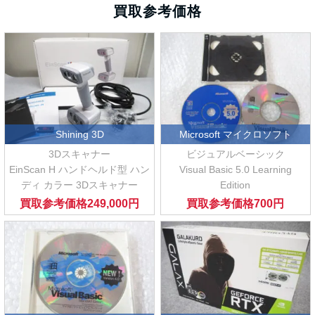
買取参考価格
Shining 3D
Microsoft マイクロソフト
3Dスキャナー
ビジュアルベーシック
EinScan H ハンドヘルド型 ハン
Visual Basic 5.0 Learning
ディ カラー 3Dスキャナー
Edition
買取参考価格
249,000円
買取参考価格
700円