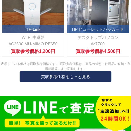
TP-Link
HP ヒューレットパッカード
Wi-Fi 中継器
デスクトップパソコン
AC2600 MU-MIMO RE650
dc7700
買取参考価格
1,200円
買取参考価格
4,500円
表示している価格は買取参考価格です。 買取参考価格は、商品の状態・付属品の有無・市
場相場等により変動します。
買取参考価格をもっと見る